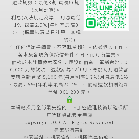
還款期數：最低3期-最長60期
(以月計算)。
利息(以法規定為準) : 月息最低
1%~最高2.5%[年利率最高3
0%] (提早結清以日計算，無違
約金)
無任何代辦手續費、不限職業類別。依據個人工作、
薪水及各項負債授信條件不同，而有所差異。
借款成本計算參考案例：假設你借款一筆新台幣 30
0,000 元的款項，還款期為12個月，等於每月還款額
度應為新台幣 5,100 元(每月利率1.7%)月息最低1%
~最高2.5%[年利率最高20.4%]， 而總還款額則為新
台幣 361,200 元。
本網站採用全球最先進的TLS加密處理技術以確保所
有傳輸資訊安全無虞
Copyright 2026 All Rights Reserved
專業桃園當舖
桃園當舖
‧
桃園當鋪
‧
桃園汽車借款
‧